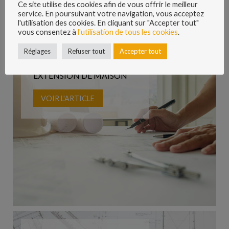
Ce site utilise des cookies afin de vous offrir le meilleur
service. En poursuivant votre navigation, vous acceptez
l'utilisation des cookies. En cliquant sur "Accepter tout"
vous consentez à
l'utilisation de tous les cookies
.
Réglages
Refuser tout
Accepter tout
LES 6 AVANTAGES À
CONSTRUIRE UNE
EXTENSION DE MAISON
VOIR L'ARTICLE