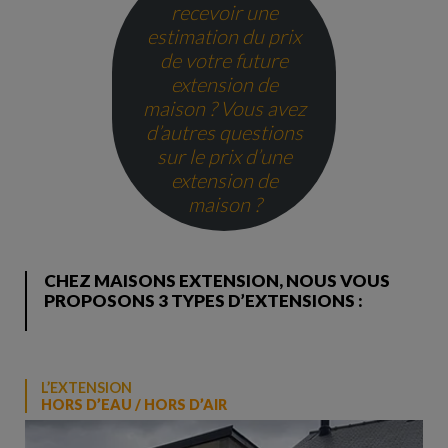
recevoir une
estimation du prix
de votre future
extension de
maison ?
Vous avez
d’autres questions
sur le prix d’une
extension de
maison ?
CHEZ MAISONS EXTENSION, NOUS VOUS
PROPOSONS 3 TYPES D’EXTENSIONS :
L’EXTENSION
HORS D’EAU / HORS D’AIR