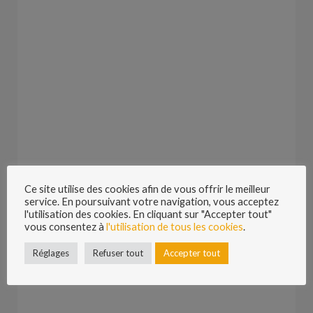
Volume et dimension du projet
La situation de la maison
La nature de l’agrandissement
Les matériaux utilisés
Les règles d’urbanismes
La réglementation thermique
Les éventuels travaux supplémentaires
Les raccords sur la maison existante et aux réseaux
Les accès à l’extension
hors d’eau hors d’air
tous corps d’état
Une extension hors d’eau, hors d’air,
Ce site utilise des cookies afin de vous offrir le meilleur
service. En poursuivant votre navigation, vous acceptez
l'utilisation des cookies. En cliquant sur "Accepter tout"
vous consentez à
l'utilisation de tous les cookies
.
Réglages
Refuser tout
Accepter tout
Une extension tous corps d’état