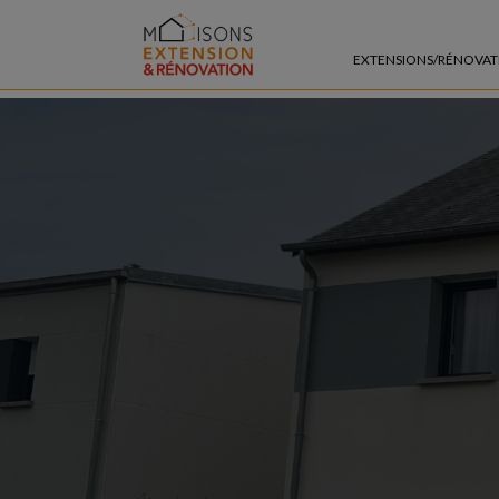
EXTENSIONS/RÉNOVAT
PAR TYPE DE PIÈ
Extension pièce d
Extension suite p
Extension garage
Extension bureau