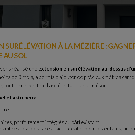
 SURÉLÉVATION À LA MÉZIÈRE : GAGNER
 AU SOL
avons réalisé une
extension en surélévation au-dessus d’u
oins de 3 mois, a permis d’ajouter de précieux mètres carré
n, tout en respectant l’architecture de la maison.
el et astucieux
fre :
ires, parfaitement intégrés au bâti existant.
ambres, placées face à face, idéales pour les enfants, un 