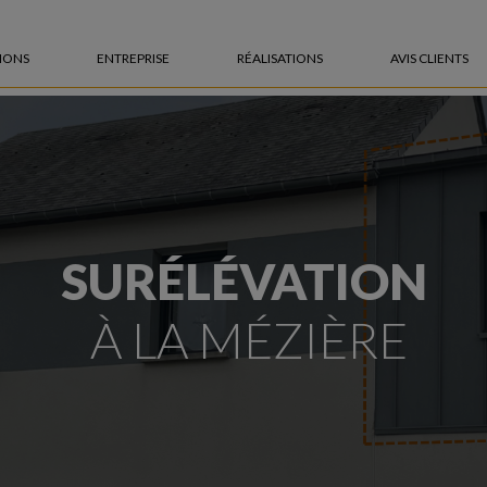
IONS
ENTREPRISE
RÉALISATIONS
AVIS CLIENTS
Notre concept
CES
PAR STYLE
Nos expertises
e vie
Extension de maison traditionnelle
Nos engagements
arentale
Extension contemporaine
Notre équipe
Extension toit plat ou toiture terrasse
SURÉLÉVATION
À LA MÉZIÈRE