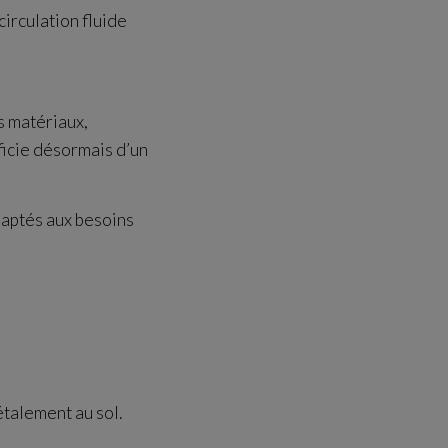
irculation fluide
s matériaux,
ficie désormais d’un
aptés aux besoins
étalement au sol.