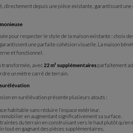
, directement depuis une pièce existante, garantissant une c
rmonieuse
sée pour respecter le style de la maison existante : choix de
s garantissent une parfaite cohésion visuelle. La maison béné
rne et fonctionnel.
n transformée, avec
22 m² supplémentaires
parfaitement ad
erdre un mètre carré de terrain.
 surélévation
sion en surélévation présente plusieurs atouts :
ace habitable sans réduire l’espace extérieur.
 immobilier en augmentant significativement sa surface.
traintes du terrain en construisant vers le haut plutôt qu’en 
in tout en gagnant des pièces supplémentaires.