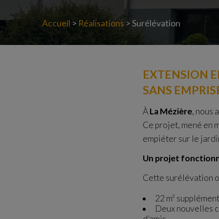
Accueil
>
Réalisations
>
Surélévation
EXTENSION EN
SANS EMPRISE
À
La Mézière
, nous 
Ce projet, mené en m
empiéter sur le jardi
Un projet fonctionn
Cette surélévation of
22 m² supplémenta
Deux nouvelles ch
d’amis.